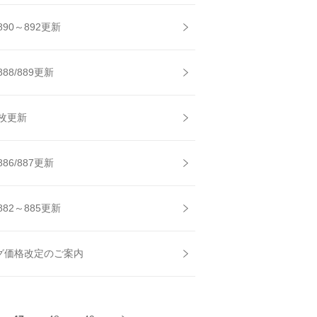
890～892更新
88/889更新
枚更新
86/887更新
882～885更新
ログ価格改定のご案内