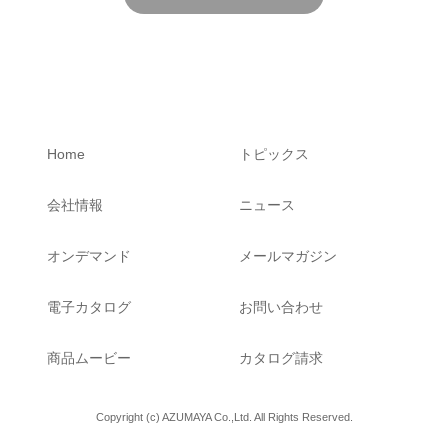
配慮するとともに、当社における取り扱いと同様
に適切で確実な保護措置を講じるよう、必要な監
督等に努めます。 3．個人情報の管理について 当
社は、ご本人の個人情報を適切に管理し、不当な
アクセスや個人情報の紛失、破壊、改ざん、漏洩
等に対する予防措置および安全対策を講じます。
また、個人情報の保護と適切な取り扱いに関する
Home
トピックス
社内教育を継続して実施してまいります。 4．個
人情報に関するお問い合わせについて 当社は、
会社情報
ニュース
ご本人がご自身の個人情報の照会・修正・削除な
どを希望される場合には、当社の所定の手続きに
オンデマンド
メールマガジン
基づき速やかに対応いたします。 5．法令・規範
の遵守と見直しについて 当社は個人情報に関し
電子カタログ
お問い合わせ
て適用される法令・規範を遵守し、個人情報保護
の取り組みの継続的な改善・向上に努めます。
商品ムービー
カタログ請求
Copyright (c) AZUMAYA Co.,Ltd. All Rights Reserved.