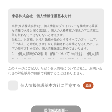
東谷株式会社 個人情報保護基本方針
当社(東谷株式会社)は、個人情報がプライバシーを構成する重要
な情報であると深く認識し、個人の人格尊重の理念の下に慎重に
取り扱わなくてはならないと考えます。
当社は、お客様、お取引先様を始めとするすべての方々（以下、
「ご本人」と総称します）から信頼される企業となるために、以
下の基本方針を定め、個人情報保護に努めてまいります。
1．個人情報の利用目的について 当社は、個人情
報をご提供いただく場合、個人情報をご提供いた
だく際に明示した目的の範囲内で利用いたしま
このページにご記入いただく個人情報について当社は、お問い合
す。 2．個人情報の第三者への開示について 当社
わせの対応以外の目的で利用することはありません。
は、次の場合を除き、個人情報を第三者に開示い
たしません。 1）ご本人の同意がある場合 2）法
個人情報保護基本方針に同意する
必須
令または指針・ガイドライン等により、第三者へ
の開示が認められている場合 また、当社が保有
する個人情報を第三者に提供または処理等を委託
する場合には、提供先または委託先の選定に十分
送信確認画面へ