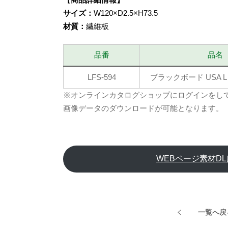
サイズ：
W120×D2.5×H73.5
材質：
繊維板
品番
品名
LFS-594
ブラックボード USA L
※オンラインカタログショップにログインをし
画像データのダウンロードが可能となります。
WEBページ素材D
一覧へ戻