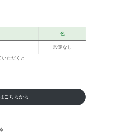
色
画像素材の掲
設定なし
掲載ページ
ていただくと
Lはこちらから
る