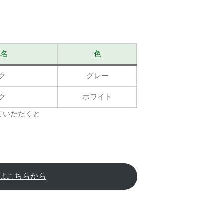
品名
色
画像素材の掲
ク
グレー
掲載ページは
ク
ホワイト
掲載ページは
ていただくと
Lはこちらから