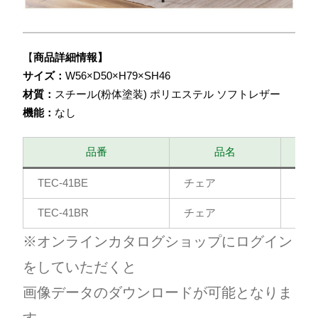
【
商品詳細情報】
サイズ：
W56×D50×H79×SH46
材質：
スチール(粉体塗装) ポリエステル ソフトレザー
機能：
なし
品番
品名
TEC-41BE
チェア
ベー
TEC-41BR
チェア
ブラ
※オンラインカタログショップにログイン
をしていただくと
画像データのダウンロードが可能となりま