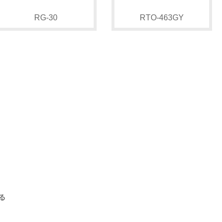
RG-30
RTO-463GY
る