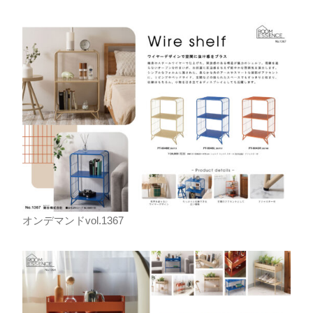
オンデマンドvol.1367