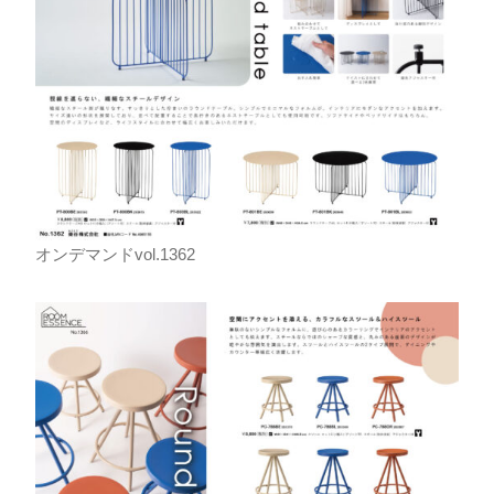
オンデマンドvol.1362