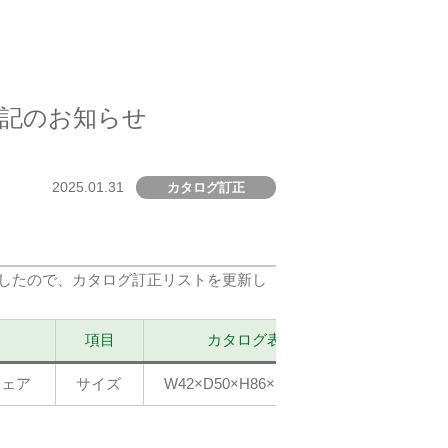
誤表記のお知らせ
2025.01.31
カタログ訂正
りましたので、カタログ訂正リストを更新し
項目
カタログ表記
チェア
サイズ
W42×D50×H86×SH45cm
W42×D47