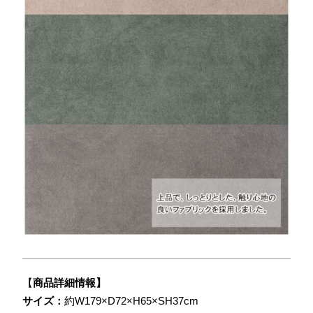
【
商品詳細情報】
サイズ：
約W179×D72×H65×SH37cm