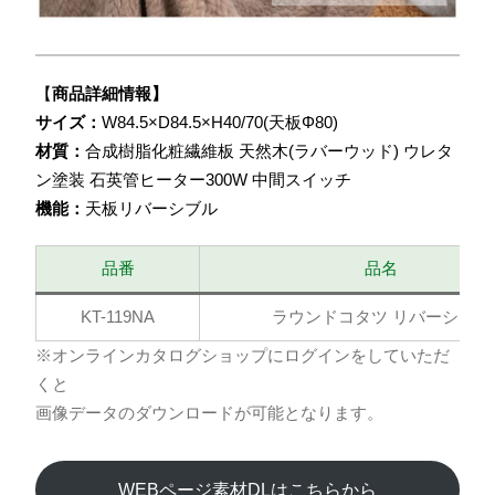
【
商品詳細情報】
サイズ：
W84.5×D84.5×H40/70(天板Φ80)
材質：
合成樹脂化粧繊維板 天然木(ラバーウッド) ウレタ
ン塗装 石英管ヒーター300W 中間スイッチ
機能：
天板リバーシブル
品番
品名
KT-119NA
ラウンドコタツ リバーシブル
※オンラインカタログショップにログインをしていただ
くと
画像データのダウンロードが可能となります。
WEBページ素材DLはこちらから